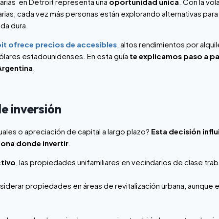
iarias en Detroit representa una
oportunidad única
. Con la vol
arias, cada vez más personas están explorando alternativas para
da dura.
it ofrece precios de accesibles
, altos rendimientos por alquile
dólares estadounidenses.
En esta guía
te explicamos paso a p
rgentina
.
de inversión
les o apreciación de capital a largo plazo?
Esta decisión influ
zona donde invertir
.
ctivo
, las propiedades unifamiliares en vecindarios de clase tra
nsiderar propiedades en áreas de revitalización urbana, aunque 