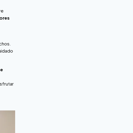
ye
dores
echos.
cuidado
de
sfrutar