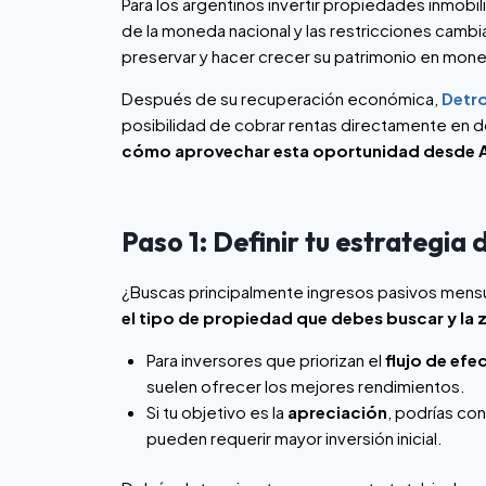
Para los argentinos invertir propiedades inmobil
de la moneda nacional y las restricciones cambi
preservar y hacer crecer su patrimonio en mone
Después de su recuperación económica,
Detro
posibilidad de cobrar rentas directamente en 
cómo aprovechar esta oportunidad desde A
Paso 1: Definir tu estrategia 
¿Buscas principalmente ingresos pasivos mensua
el tipo de propiedad que debes buscar y la 
Para inversores que priorizan el
flujo de efe
suelen ofrecer los mejores rendimientos.
Si tu objetivo es la
apreciación
, podrías co
pueden requerir mayor inversión inicial.