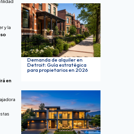
atilidad
r y la
aso
Demanda de alquiler en
Detroit: Guía estratégica
para propietarios en 2026
irá en
bajadora
estas