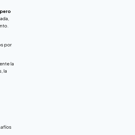
 pero
tada,
ento.
os por
ente la
, la
safíos