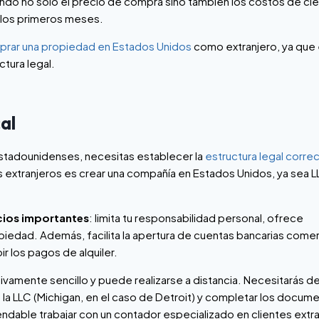
ndo no solo el precio de compra sino también los costos de cie
a los primeros meses.
mprar una propiedad en Estados Unidos
como extranjero, ya que
ctura legal.
cal
estadounidenses, necesitas establecer la
estructura legal corre
 extranjeros es crear una compañía en Estados Unidos, ya sea L
cios importantes
: limita tu responsabilidad personal, ofrece
 propiedad. Además, facilita la apertura de cuentas bancarias come
ir los pagos de alquiler.
vamente sencillo y puede realizarse a distancia. Necesitarás d
la LLC (Michigan, en el caso de Detroit) y completar los docum
dable trabajar con un contador especializado en clientes extr