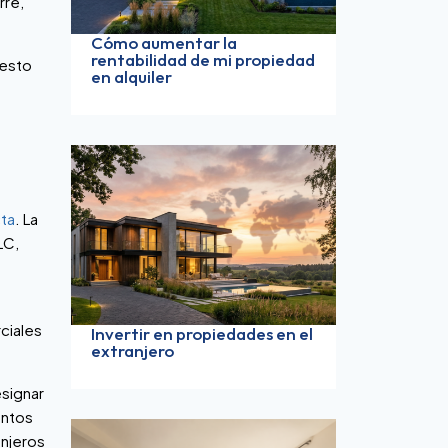
rre,
Cómo aumentar la
rentabilidad de mi propiedad
 esto
en alquiler
cta
. La
LC,
rciales
Invertir en propiedades en el
extranjero
esignar
entos
anjeros