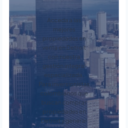
Acceda a las
mejores
propiedades en
venta en Detroit
con nuestra
gestión integral
especializada.
Para inversionistas
colombianos que
buscan comprar
propiedades en
Detroit y generar