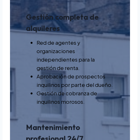
Gestión completa de
alquileres
Red de agentes y
organizaciones
independientes para la
gestión de renta.
Aprobación de prospectos
inquilinos por parte del dueño.
Gestión de cobranza de
inquilinos morosos.
Mantenimiento
profesional 24/7