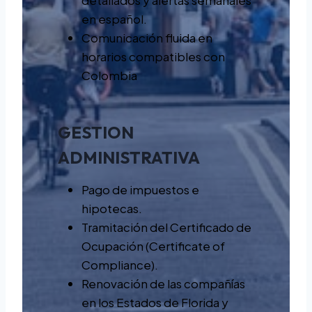
detallados y alertas semanales
en español.
Comunicación fluida en
horarios compatibles con
Colombia
GESTION
ADMINISTRATIVA
Pago de impuestos e
hipotecas.
Tramitación del Certificado de
Ocupación (Certificate of
Compliance).
Renovación de las compañías
en los Estados de Florida y