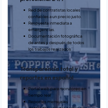
Red de contratistas locales
confiables a un precio justo.
Respuesta inmediata a
emergencias.
Documentación fotográfica
de antes y después de todos
los trabajos realizados
Transparencia total y
reportes en español
Portal web para monitoreo en
tiempo real
Reportes mensuales